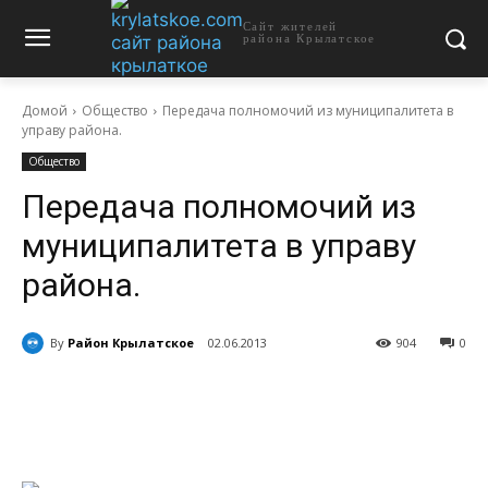
Сайт жителей
района Крылатское
Домой
Общество
Передача полномочий из муниципалитета в
управу района.
Общество
Передача полномочий из
муниципалитета в управу
района.
By
Район Крылатское
02.06.2013
904
0