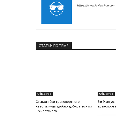
https://www.krylatskoe.com
СТАТЬИ ПО ТЕМЕ
Общество
Общество
Стендап без транспортного
8 и 9 авгус
квеста: куда удобно добираться из
транспорта
Крылатского