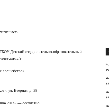
риглашает»
ГБОУ Детский оздоровительно-образовательный
илевская д.9
Кс
р
е волшебство»
А
з
е», ул. Веерная, д. 38
А
з
ива 2014» — бесплатно
А