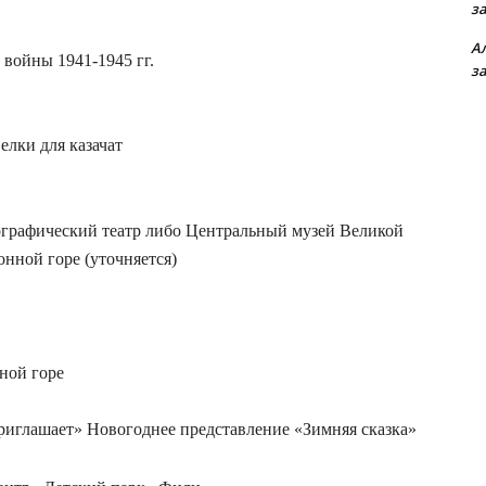
з
А
войны 1941-1945 гг.
з
лки для казачат
графический театр либо Центральный музей Великой
онной горе (уточняется)
ной горе
риглашает» Новогоднее представление «Зимняя сказка»