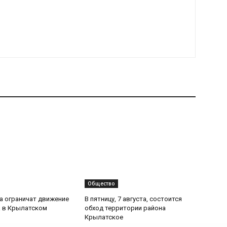
Общество
та ограничат движение
В пятницу, 7 августа, состоится
 в Крылатском
обход территории района
Крылатское