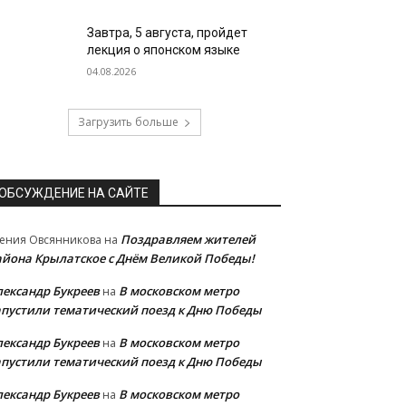
Завтра, 5 августа, пройдет
лекция о японском языке
04.08.2026
Загрузить больше
ОБСУЖДЕНИЕ НА САЙТЕ
Поздравляем жителей
ения Овсянникова
на
айона Крылатское с Днём Великой Победы!
лександр Букреев
В московском метро
на
апустили тематический поезд к Дню Победы
лександр Букреев
В московском метро
на
апустили тематический поезд к Дню Победы
лександр Букреев
В московском метро
на