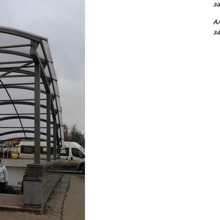
з
А
з