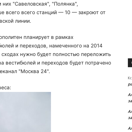
и них "Савеловская", "Полянка",
ше всего всего станций — 10 — закроют от
вской линии.
ополитен планирует в рамках
бюлей и переходов, намеченного на 2014
ых сходах нужно будет полностью переложить
ва вестибюлей и переходов будет потрачено
еканал "Москва 24".
Кс
р
веса:
А
з
А
з
А