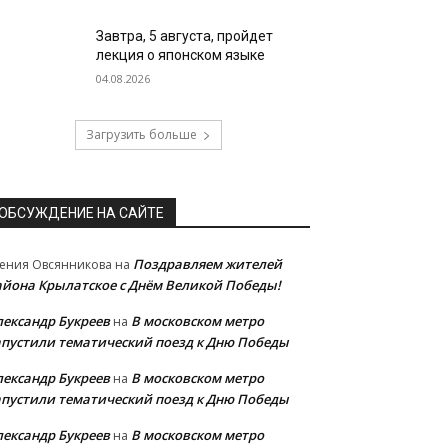
Завтра, 5 августа, пройдет
лекция о японском языке
04.08.2026
Загрузить больше
ОБСУЖДЕНИЕ НА САЙТЕ
Поздравляем жителей
ения Овсянникова
на
айона Крылатское с Днём Великой Победы!
лександр Букреев
В московском метро
на
апустили тематический поезд к Дню Победы
лександр Букреев
В московском метро
на
апустили тематический поезд к Дню Победы
лександр Букреев
В московском метро
на