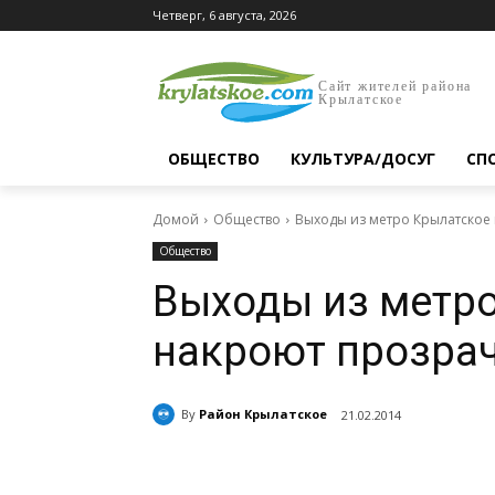
Четверг, 6 августа, 2026
Сайт жителей района
Крылатское
ОБЩЕСТВО
КУЛЬТУРА/ДОСУГ
СП
Домой
Общество
Выходы из метро Крылатское
Общество
Выходы из метр
накроют прозра
By
Район Крылатское
21.02.2014
Поделиться