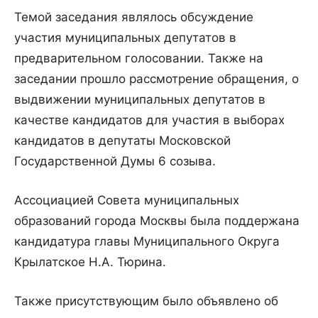
Темой
заседания
являлось
обсуждение
участия
муниципальных
депутатов
в
предварительном
голосовании
.
Также
на
заседании
прошло
рассмотрение
обращения
,
о
выдвижении
муниципальных
депутатов
в
качестве
кандидатов
для
участия
в
выборах
кандидатов
в
депутаты
Московской
Государственной
Думы
6
созыва
.
Ассоциацией
Совета
муниципальных
образований
города
Москвы
была
поддержана
кандидатура
главы
Муниципального
Округа
Крылатское
Н
.
А
.
Тюрина
.
Также
присутствующим
было
объявлено
об