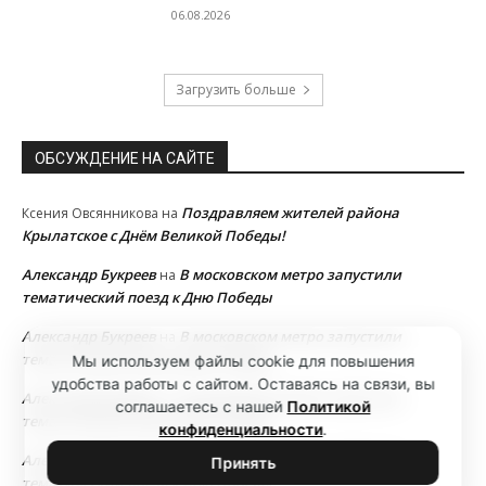
06.08.2026
Загрузить больше
ОБСУЖДЕНИЕ НА САЙТЕ
Поздравляем жителей района
Ксения Овсянникова
на
Крылатское с Днём Великой Победы!
Александр Букреев
В московском метро запустили
на
тематический поезд к Дню Победы
Александр Букреев
В московском метро запустили
на
тематический поезд к Дню Победы
Мы используем файлы cookie для повышения
удобства работы с сайтом. Оставаясь на связи, вы
Александр Букреев
В московском метро запустили
на
соглашаетесь с нашей
Политикой
тематический поезд к Дню Победы
конфиденциальности
.
Александр Букреев
В московском метро запустили
на
Принять
тематический поезд к Дню Победы