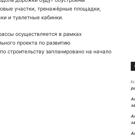
 Вдоль дорожки будут обустроены
ковые участки, тренажёрные площадки,
ки и туалетные кабинки.
рассы осуществляется в рамках
льного проекта по развитию
по строительству запланировано на начало
Кс
р
А
з
А
з
А