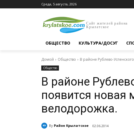
Среда, 5 августа, 2026
Сайт жителей района
Крылатское
ОБЩЕСТВО
КУЛЬТУРА/ДОСУГ
СП
Домой
Общество
В районе Рублево-Успенског
Общество
В районе Рублев
появится новая 
велодорожка.
By
Район Крылатское
02.06.2014