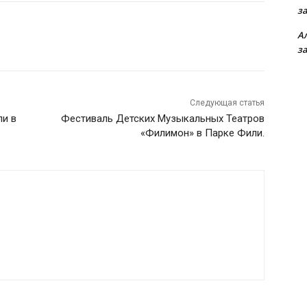
з
А
з
Следующая статья
ли в
Фестиваль Детских Музыкальных Театров
«Филимон» в Парке Фили.