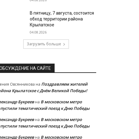
В пятницу, 7 августа, состоится
обход территории района
Крылатское
04.08.2026
Загрузить больше
ОБСУЖДЕНИЕ НА САЙТЕ
Поздравляем жителей
ения Овсянникова
на
айона Крылатское с Днём Великой Победы!
лександр Букреев
В московском метро
на
апустили тематический поезд к Дню Победы
лександр Букреев
В московском метро
на
апустили тематический поезд к Дню Победы
лександр Букреев
В московском метро
на