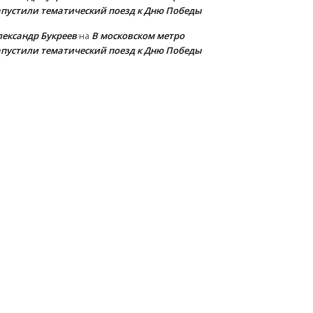
апустили тематический поезд к Дню Победы
лександр Букреев
В московском метро
на
апустили тематический поезд к Дню Победы