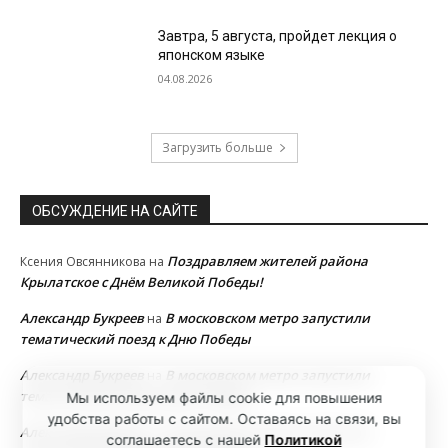
Завтра, 5 августа, пройдет лекция о
японском языке
04.08.2026
Загрузить больше
ОБСУЖДЕНИЕ НА САЙТЕ
Поздравляем жителей района
Ксения Овсянникова
на
Крылатское с Днём Великой Победы!
Александр Букреев
В московском метро запустили
на
тематический поезд к Дню Победы
Александр Букреев
В московском метро запустили
на
тематический поезд к Дню Победы
Мы используем файлы cookie для повышения
удобства работы с сайтом. Оставаясь на связи, вы
Александр Букреев
В московском метро запустили
на
соглашаетесь с нашей
Политикой