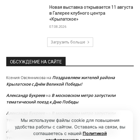
Новая выставка открывается 11 августа
в Галерее клубного центра
«Крылатское»
07.08.2026
Загрузить больше
ОБСУЖДЕНИЕ НА САЙТЕ
Поздравляем жителей района
Ксения Овсянникова
на
Крылатское с Днём Великой Победы!
Александр Букреев
В московском метро запустили
на
тематический поезд к Дню Победы
Александр Букреев
В московском метро запустили
на
тематический поезд к Дню Победы
Мы используем файлы cookie для повышения
удобства работы с сайтом. Оставаясь на связи, вы
Александр Букреев
В московском метро запустили
на
соглашаетесь с нашей
Политикой
тематический поезд к Дню Победы
конфиденциальности
.