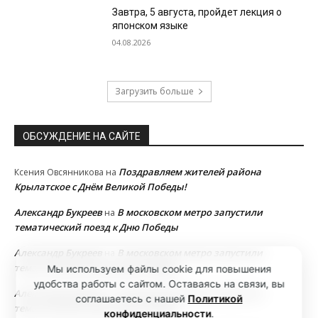
Завтра, 5 августа, пройдет лекция о
японском языке
04.08.2026
Загрузить больше
ОБСУЖДЕНИЕ НА САЙТЕ
Поздравляем жителей района
Ксения Овсянникова
на
Крылатское с Днём Великой Победы!
Александр Букреев
В московском метро запустили
на
тематический поезд к Дню Победы
Александр Букреев
В московском метро запустили
на
тематический поезд к Дню Победы
Мы используем файлы cookie для повышения
удобства работы с сайтом. Оставаясь на связи, вы
Александр Букреев
В московском метро запустили
на
соглашаетесь с нашей
Политикой
тематический поезд к Дню Победы
конфиденциальности
.