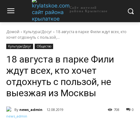
Сайт жителей
района Крылатское
Домой
Культура/Досуг
18 августа в парке Фили ждут всех, кто
хочет отдохнуть с пользой,...
Культура/Досуг
Общество
18 августа в парке Фили
ждут всех, кто хочет
отдохнуть с пользой, не
выезжая из Москвы
By
news_admin
12.08.2019
708
0