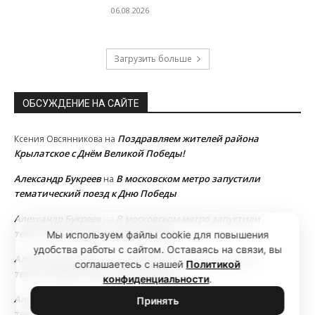
06.08.2026
Загрузить больше
ОБСУЖДЕНИЕ НА САЙТЕ
Поздравляем жителей района
Ксения Овсянникова
на
Крылатское с Днём Великой Победы!
Александр Букреев
В московском метро запустили
на
тематический поезд к Дню Победы
Александр Букреев
В московском метро запустили
на
тематический поезд к Дню Победы
Мы используем файлы cookie для повышения
удобства работы с сайтом. Оставаясь на связи, вы
Александр Букреев
В московском метро запустили
на
соглашаетесь с нашей
Политикой
тематический поезд к Дню Победы
конфиденциальности
.
Александр Букреев
В московском метро запустили
на
Принять
тематический поезд к Дню Победы