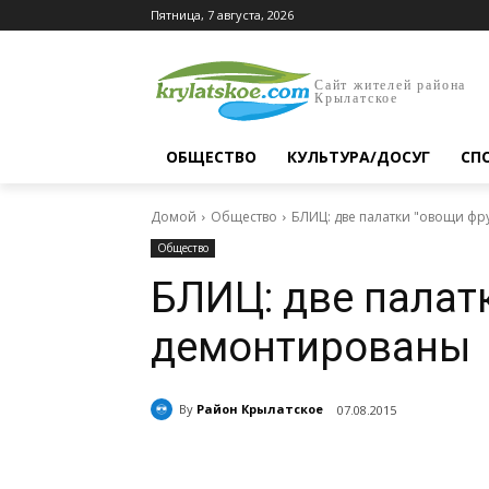
Пятница, 7 августа, 2026
Сайт жителей района
Крылатское
ОБЩЕСТВО
КУЛЬТУРА/ДОСУГ
СП
Домой
Общество
БЛИЦ: две палатки "овощи ф
Общество
БЛИЦ: две палат
демонтированы
By
Район Крылатское
07.08.2015
Поделиться