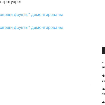
 тротуаре:
Кс
р
А
з
А
з
А