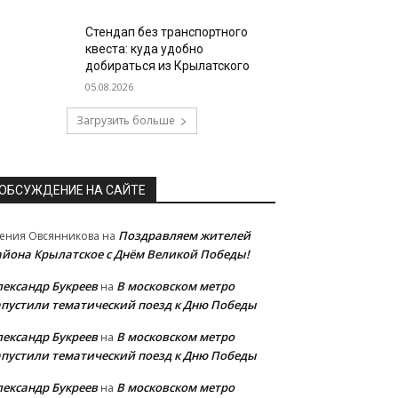
Стендап без транспортного
квеста: куда удобно
добираться из Крылатского
05.08.2026
Загрузить больше
ОБСУЖДЕНИЕ НА САЙТЕ
Поздравляем жителей
ения Овсянникова
на
айона Крылатское с Днём Великой Победы!
лександр Букреев
В московском метро
на
апустили тематический поезд к Дню Победы
лександр Букреев
В московском метро
на
апустили тематический поезд к Дню Победы
лександр Букреев
В московском метро
на