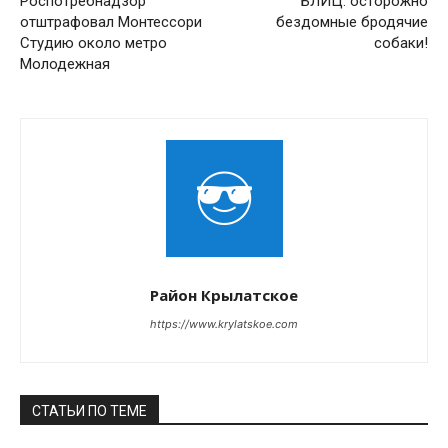
Роспотребнадзор
БЛИЦ: осторожно
отштрафовал Монтессори
бездомные бродячие
Студию около метро
собаки!
Молодежная
Район Крылатское
https://www.krylatskoe.com
СТАТЬИ ПО ТЕМЕ