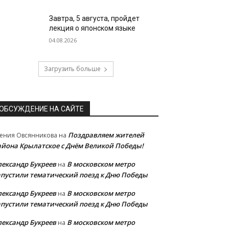
Завтра, 5 августа, пройдет
лекция о японском языке
04.08.2026
Загрузить больше
ОБСУЖДЕНИЕ НА САЙТЕ
Поздравляем жителей
ения Овсянникова
на
айона Крылатское с Днём Великой Победы!
лександр Букреев
В московском метро
на
апустили тематический поезд к Дню Победы
лександр Букреев
В московском метро
на
апустили тематический поезд к Дню Победы
лександр Букреев
В московском метро
на