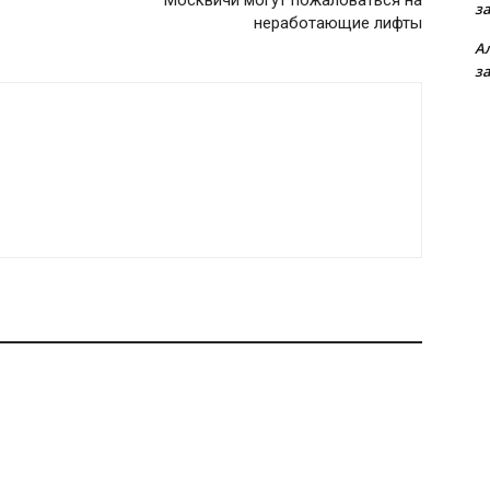
Москвичи могут пожаловаться на
з
неработающие лифты
А
з