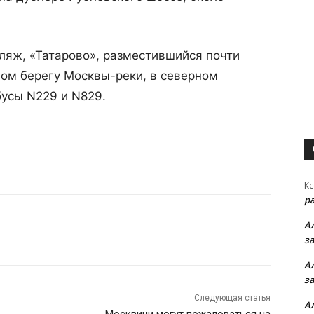
пляж, «Татарово», разместившийся почти
гом берегу Москвы-реки, в северном
бусы N229 и N829.
Кс
р
А
з
А
з
Следующая статья
А