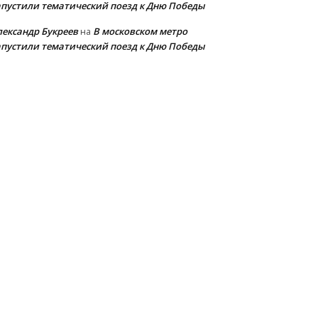
апустили тематический поезд к Дню Победы
лександр Букреев
В московском метро
на
апустили тематический поезд к Дню Победы