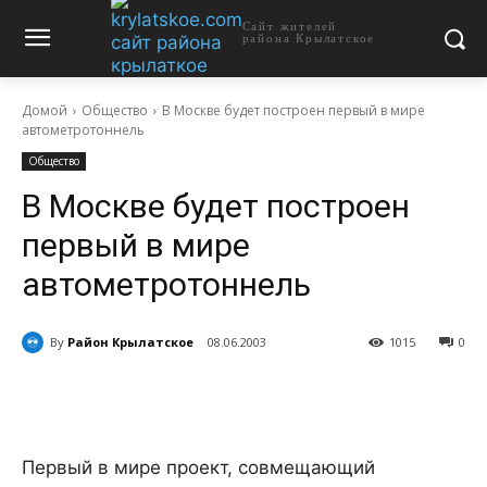
Сайт жителей
района Крылатское
Домой
Общество
В Москве будет построен первый в мире
автометротоннель
Общество
В Москве будет построен
первый в мире
автометротоннель
By
Район Крылатское
08.06.2003
1015
0
Первый в мире проект, совмещающий