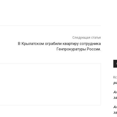
Следующая статья
В Крылатском ограбили квартиру сотрудника
Генпрокуратуры России.
Кс
р
А
з
А
з