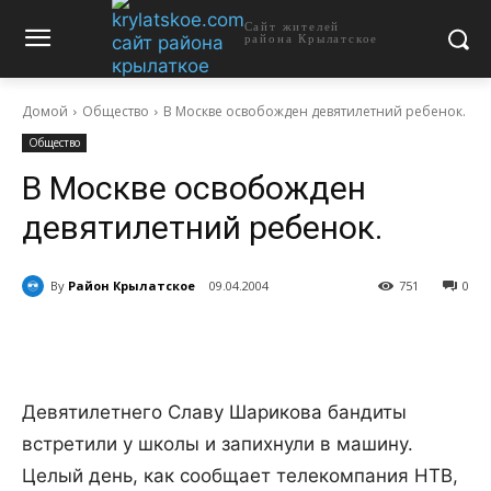
Сайт жителей
района Крылатское
Домой
Общество
В Москве освобожден девятилетний ребенок.
Общество
В Москве освобожден
девятилетний ребенок.
By
Район Крылатское
09.04.2004
751
0
Девятилетнего Славу Шарикова бандиты
встретили у школы и запихнули в машину.
Целый день, как сообщает телекомпания НТВ,