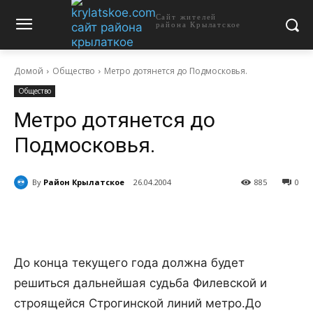
Сайт жителей
района Крылатское
Домой
Общество
Метро дотянется до Подмосковья.
Общество
Метро дотянется до
Подмосковья.
By
Район Крылатское
26.04.2004
885
0
До конца текущего года должна будет
решиться дальнейшая судьба Филевской и
строящейся Строгинской линий метро.
До