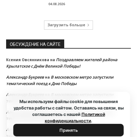
04.08.2026
Загрузить больше
ОБСУЖДЕНИЕ НА САЙТЕ
Поздравляем жителей района
Ксения Овсянникова
на
Крылатское с Днём Великой Победы!
Александр Букреев
В московском метро запустили
на
тематический поезд к Дню Победы
Александр Букреев
В московском метро запустили
на
тематический поезд к Дню Победы
Мы используем файлы cookie для повышения
удобства работы с сайтом. Оставаясь на связи, вы
Александр Букреев
В московском метро запустили
на
соглашаетесь с нашей
Политикой
тематический поезд к Дню Победы
конфиденциальности
.
Александр Букреев
В московском метро запустили
на
Принять
тематический поезд к Дню Победы