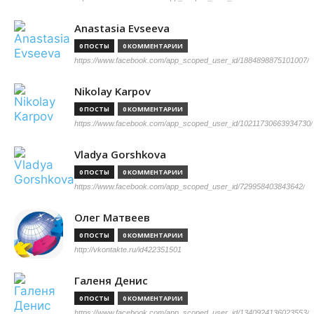
Anastasia Evseeva
0 ПОСТЫ
0 КОММЕНТАРИИ
https://www.facebook.com/app_scoped_user_id/1884898875101007/
Nikolay Karpov
0 ПОСТЫ
0 КОММЕНТАРИИ
https://www.facebook.com/app_scoped_user_id/10211730663934730/
Vladya Gorshkova
0 ПОСТЫ
0 КОММЕНТАРИИ
https://www.facebook.com/app_scoped_user_id/729958403843642/
Олег Матвеев
0 ПОСТЫ
0 КОММЕНТАРИИ
http://vkontakte.ru/id422351501
Галеня Денис
0 ПОСТЫ
0 КОММЕНТАРИИ
https://www.facebook.com/app_scoped_user_id/1340924136023553/