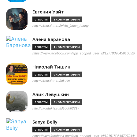
Евгения Уайт
0 ПОСТЫ
1 КОММЕНТАРИИ
http://vkontakte.ru/white_janes_bunny
Алёна Баранова
0 ПОСТЫ
1 КОММЕНТАРИИ
https://www.facebook.com/app_scoped_user_id/1277889645613852/
Николай Тишин
0 ПОСТЫ
0 КОММЕНТАРИИ
http://vkontakte.ru/ntishin
Алик Левушкин
0 ПОСТЫ
0 КОММЕНТАРИИ
http://vkontakte.ru/id180062217
Sanya Beliy
0 ПОСТЫ
0 КОММЕНТАРИИ
https://www.facebook.com/app_scoped_user_id/1915180348727944/