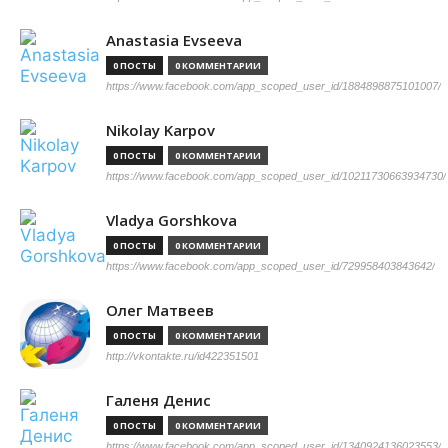
Anastasia Evseeva
0 ПОСТЫ
0 КОММЕНТАРИИ
https://www.facebook.com/app_scoped_user_id/1884898875101007/
Nikolay Karpov
0 ПОСТЫ
0 КОММЕНТАРИИ
https://www.facebook.com/app_scoped_user_id/10211730663934730/
Vladya Gorshkova
0 ПОСТЫ
0 КОММЕНТАРИИ
https://www.facebook.com/app_scoped_user_id/729958403843642/
Олег Матвеев
0 ПОСТЫ
0 КОММЕНТАРИИ
http://vkontakte.ru/id422351501
Галеня Денис
0 ПОСТЫ
0 КОММЕНТАРИИ
https://www.facebook.com/app_scoped_user_id/1340924136023553/