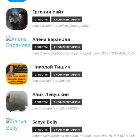
Евгения Уайт
0 ПОСТЫ
1 КОММЕНТАРИИ
http://vkontakte.ru/white_janes_bunny
Алёна Баранова
0 ПОСТЫ
1 КОММЕНТАРИИ
https://www.facebook.com/app_scoped_user_id/1277889645613852/
Николай Тишин
0 ПОСТЫ
0 КОММЕНТАРИИ
http://vkontakte.ru/ntishin
Алик Левушкин
0 ПОСТЫ
0 КОММЕНТАРИИ
http://vkontakte.ru/id180062217
Sanya Beliy
0 ПОСТЫ
0 КОММЕНТАРИИ
https://www.facebook.com/app_scoped_user_id/1915180348727944/