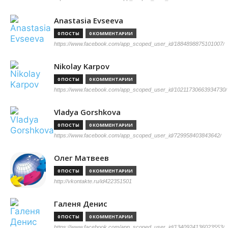
Anastasia Evseeva
0 ПОСТЫ
0 КОММЕНТАРИИ
https://www.facebook.com/app_scoped_user_id/1884898875101007/
Nikolay Karpov
0 ПОСТЫ
0 КОММЕНТАРИИ
https://www.facebook.com/app_scoped_user_id/10211730663934730/
Vladya Gorshkova
0 ПОСТЫ
0 КОММЕНТАРИИ
https://www.facebook.com/app_scoped_user_id/729958403843642/
Олег Матвеев
0 ПОСТЫ
0 КОММЕНТАРИИ
http://vkontakte.ru/id422351501
Галеня Денис
0 ПОСТЫ
0 КОММЕНТАРИИ
https://www.facebook.com/app_scoped_user_id/1340924136023553/