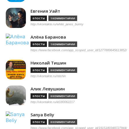
Евгения Уайт
0 ПОСТЫ
1 КОММЕНТАРИИ
http://vkontakte.ru/white_janes_bunny
Алёна Баранова
0 ПОСТЫ
1 КОММЕНТАРИИ
https://www.facebook.com/app_scoped_user_id/1277889645613852/
Николай Тишин
0 ПОСТЫ
0 КОММЕНТАРИИ
http://vkontakte.ru/ntishin
Алик Левушкин
0 ПОСТЫ
0 КОММЕНТАРИИ
http://vkontakte.ru/id180062217
Sanya Beliy
0 ПОСТЫ
0 КОММЕНТАРИИ
https://www.facebook.com/app_scoped_user_id/1915180348727944/