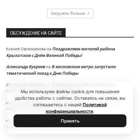
Загрузить больше
ОБСУЖДЕНИЕ НА САЙТЕ
Поздравляем жителей района
Ксения Овсянникова
на
Крылатское с Днём Великой Победы!
Александр Букреев
В московском метро запустили
на
тематический поезд к Дню Победы
Александр Букреев
В московском метро запустили
на
тематический поезд к Дню Победы
Мы используем файлы cookie для повышения
удобства работы с сайтом. Оставаясь на связи, вы
Александр Букреев
В московском метро запустили
на
соглашаетесь с нашей
Политикой
тематический поезд к Дню Победы
конфиденциальности
.
Александр Букреев
В московском метро запустили
на
Принять
тематический поезд к Дню Победы