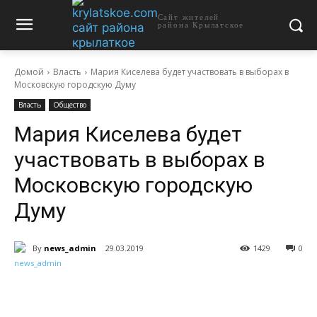
Сайт жителей
района Крылатское
Домой
Власть
Мария Киселева будет участвовать в выборах в
Московскую городскую Думу
Власть
Общество
Мария Киселева будет
участвовать в выборах в
Московскую городскую
Думу
By
news_admin
29.03.2019
1429
0