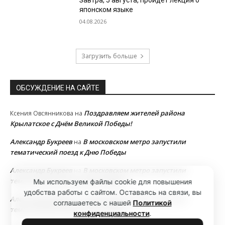
Завтра, 5 августа, пройдет лекция о
японском языке
04.08.2026
Загрузить больше
ОБСУЖДЕНИЕ НА САЙТЕ
Поздравляем жителей района
Ксения Овсянникова
на
Крылатское с Днём Великой Победы!
Александр Букреев
В московском метро запустили
на
тематический поезд к Дню Победы
Александр Букреев
В московском метро запустили
на
тематический поезд к Дню Победы
Мы используем файлы cookie для повышения
удобства работы с сайтом. Оставаясь на связи, вы
Александр Букреев
В московском метро запустили
на
соглашаетесь с нашей
Политикой
тематический поезд к Дню Победы
конфиденциальности
.