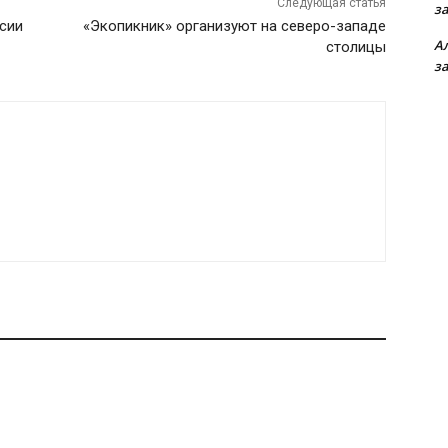
Следующая статья
з
сии
«Экопикник» организуют на северо-западе
А
столицы
з