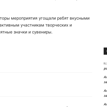
аторы мероприятия угощали ребят вкусными
активным участникам творческих и
ятные значки и сувениры.
Кс
р
А
з
А
з
А