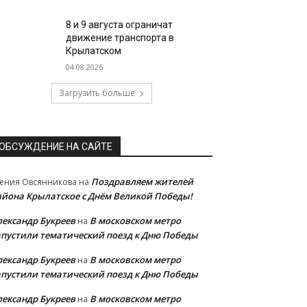
8 и 9 августа ограничат
движение транспорта в
Крылатском
04.08.2026
Загрузить больше
ОБСУЖДЕНИЕ НА САЙТЕ
Поздравляем жителей
ения Овсянникова
на
айона Крылатское с Днём Великой Победы!
лександр Букреев
В московском метро
на
апустили тематический поезд к Дню Победы
лександр Букреев
В московском метро
на
апустили тематический поезд к Дню Победы
лександр Букреев
В московском метро
на