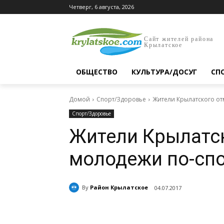
Четверг, 6 августа, 2026
Сайт жителей района
Крылатское
ОБЩЕСТВО
КУЛЬТУРА/ДОСУГ
СП
Домой
Спорт/Здоровье
Жители Крылатского о
Спорт/Здоровье
Жители Крылатс
молодежи по-сп
By
Район Крылатское
04.07.2017
Поделиться