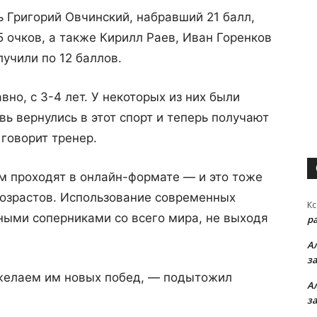
 Григорий Овчинский, набравший 21 балл,
5 очков, а также Кирилл Раев, Иван Горенков
учили по 12 баллов.
но, с 3-4 лет. У некоторых из них были
ь вернулись в этот спорт и теперь получают
 говорит тренер.
м проходят в онлайн-формате — и это тоже
возрастов. Использование современных
Кс
ьными соперниками со всего мира, не выходя
р
А
з
желаем им новых побед, — подытожил
А
з