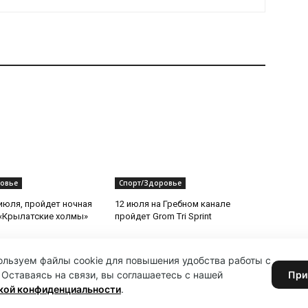
овье
Спорт/Здоровье
 июля, пройдет ночная
12 июля на Гребном канале
«Крылатские холмы»
пройдет Grom Tri Sprint
льзуем файлы cookie для повышения удобства работы с
 Оставаясь на связи, вы соглашаетесь с нашей
При
кой конфиденциальности
.