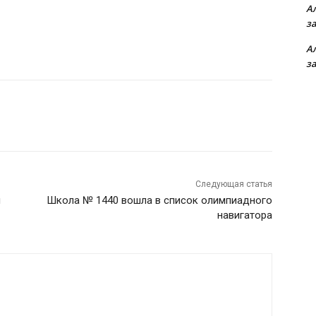
А
з
А
з
Следующая статья
и
Школа № 1440 вошла в список олимпиадного
навигатора