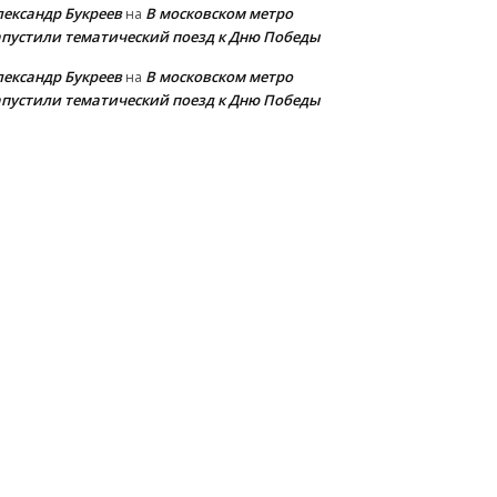
лександр Букреев
В московском метро
на
апустили тематический поезд к Дню Победы
лександр Букреев
В московском метро
на
апустили тематический поезд к Дню Победы