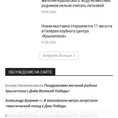
жителей Крылатского: воду из местных
родников нельзя считать питьевой
08.08.2026
Новая выставка открывается 11 августа
в Галерее клубного центра
«Крылатское»
07.08.2026
Загрузить больше
ОБСУЖДЕНИЕ НА САЙТЕ
Поздравляем жителей района
Ксения Овсянникова
на
Крылатское с Днём Великой Победы!
Александр Букреев
В московском метро запустили
на
тематический поезд к Дню Победы
Александр Букреев
В московском метро запустили
на