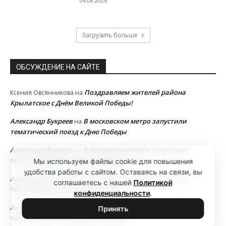
04.08.2026
Загрузить больше
ОБСУЖДЕНИЕ НА САЙТЕ
Поздравляем жителей района
Ксения Овсянникова
на
Крылатское с Днём Великой Победы!
Александр Букреев
В московском метро запустили
на
тематический поезд к Дню Победы
Александр Букреев
В московском метро запустили
на
тематический поезд к Дню Победы
Мы используем файлы cookie для повышения
удобства работы с сайтом. Оставаясь на связи, вы
Александр Букреев
В московском метро запустили
на
соглашаетесь с нашей
Политикой
тематический поезд к Дню Победы
конфиденциальности
.
Александр Букреев
В московском метро запустили
на
Принять
тематический поезд к Дню Победы