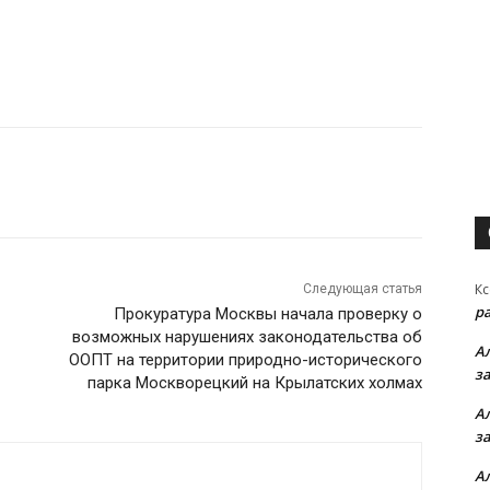
Кс
Следующая статья
р
Прокуратура Москвы начала проверку о
возможных нарушениях законодательства об
А
ООПТ на территории природно-исторического
з
парка Москворецкий на Крылатских холмах
А
з
А