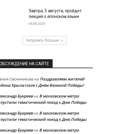
Завтра, 5 августа, пройдет
лекция о японском языке
04.08.2026
Загрузить больше
ОБСУЖДЕНИЕ НА САЙТЕ
Поздравляем жителей
ения Овсянникова
на
айона Крылатское с Днём Великой Победы!
лександр Букреев
В московском метро
на
апустили тематический поезд к Дню Победы
лександр Букреев
В московском метро
на
апустили тематический поезд к Дню Победы
лександр Букреев
В московском метро
на