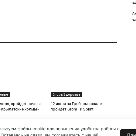
з
А
з
овье
Спорт/Здоровье
 июля, пройдет ночная
12 июля на Гребном канале
«Крылатские холмы»
пройдет Grom Tri Sprint
льзуем файлы cookie для повышения удобства работы с
 Оставаясь на связи, вы соглашаетесь с нашей
При