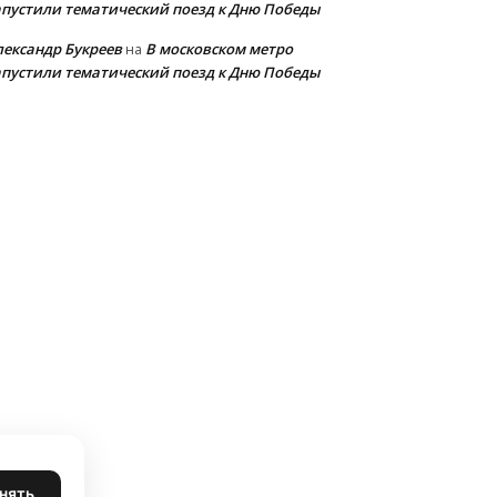
апустили тематический поезд к Дню Победы
лександр Букреев
В московском метро
на
апустили тематический поезд к Дню Победы
нять