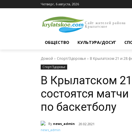
Четверг, 6 августа, 2026
Сайт жителей района
Крылатское
ОБЩЕСТВО
КУЛЬТУРА/ДОСУГ
СП
Домой
Спорт/Здоровье
В Крылатском 21 и 28 ф
Спорт/Здоровье
В Крылатском 21
состоятся матчи
по баскетболу
By
news_admin
20.02.2021