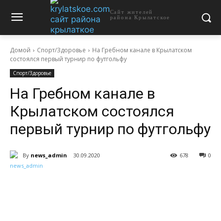
Сайт жителей
района Крылатское
Домой
Спорт/Здоровье
На Гребном канале в Крылатском
состоялся первый турнир по футгольфу
Спорт/Здоровье
На Гребном канале в
Крылатском состоялся
первый турнир по футгольфу
By
news_admin
30.09.2020
678
0