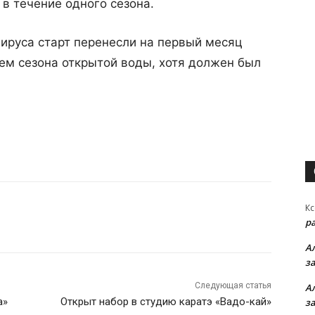
 в течение одного сезона.
вируса старт перенесли на первый месяц
ием сезона открытой воды, хотя должен был
Кс
р
А
з
Следующая статья
А
а»
Открыт набор в студию каратэ «Вадо-кай»
з