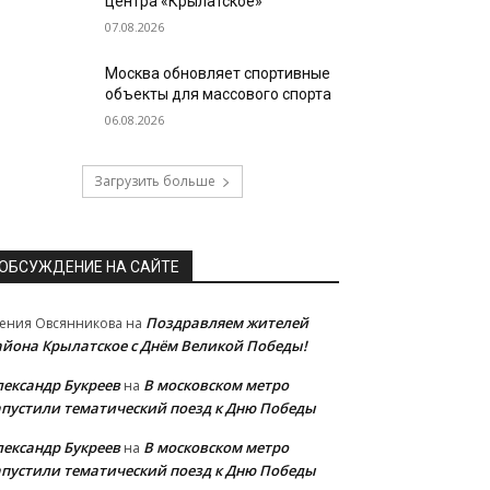
центра «Крылатское»
07.08.2026
Москва обновляет спортивные
объекты для массового спорта
06.08.2026
Загрузить больше
ОБСУЖДЕНИЕ НА САЙТЕ
Поздравляем жителей
ения Овсянникова
на
айона Крылатское с Днём Великой Победы!
лександр Букреев
В московском метро
на
апустили тематический поезд к Дню Победы
лександр Букреев
В московском метро
на
апустили тематический поезд к Дню Победы