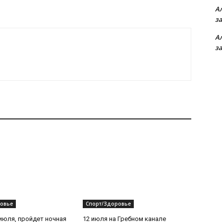
А
з
А
з
овье
Спорт/Здоровье
 июля, пройдет ночная
12 июля на Гребном канале