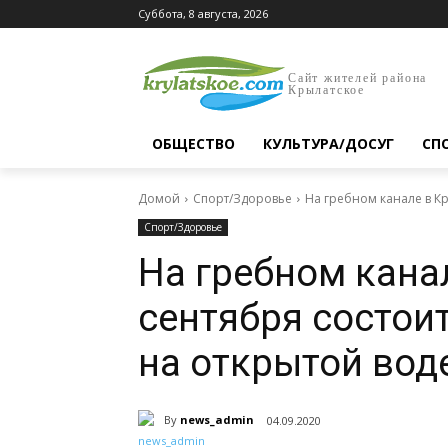
Суббота, 8 августа, 2026
Сайт жителей района
Крылатское
ОБЩЕСТВО
КУЛЬТУРА/ДОСУГ
СП
Домой
Спорт/Здоровье
На гребном канале в Кр
Спорт/Здоровье
На гребном кана
сентября состои
на открытой вод
By
news_admin
04.09.2020