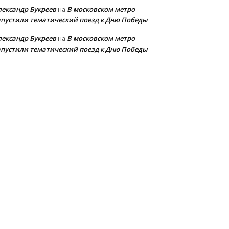
лександр Букреев
В московском метро
на
апустили тематический поезд к Дню Победы
лександр Букреев
В московском метро
на
апустили тематический поезд к Дню Победы