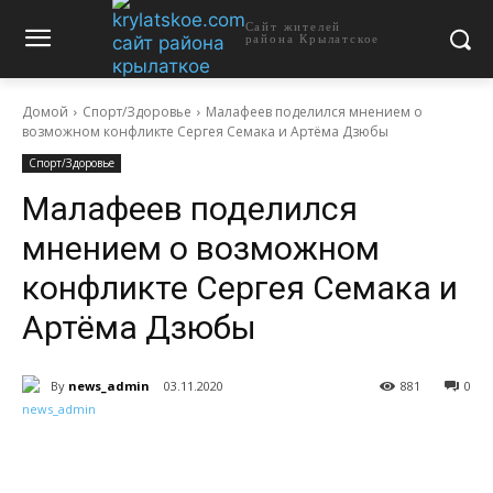
Сайт жителей
района Крылатское
Домой
Спорт/Здоровье
Малафеев поделился мнением о
возможном конфликте Сергея Семака и Артёма Дзюбы
Спорт/Здоровье
Малафеев поделился
мнением о возможном
конфликте Сергея Семака и
Артёма Дзюбы
By
news_admin
03.11.2020
881
0