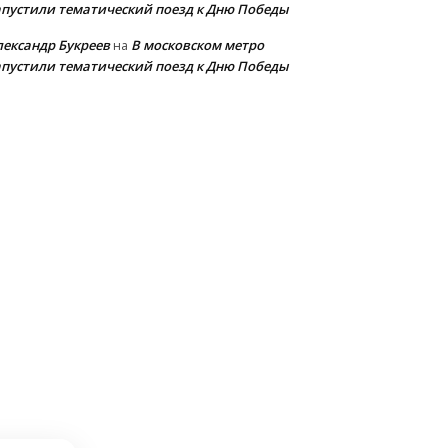
апустили тематический поезд к Дню Победы
лександр Букреев
В московском метро
на
апустили тематический поезд к Дню Победы