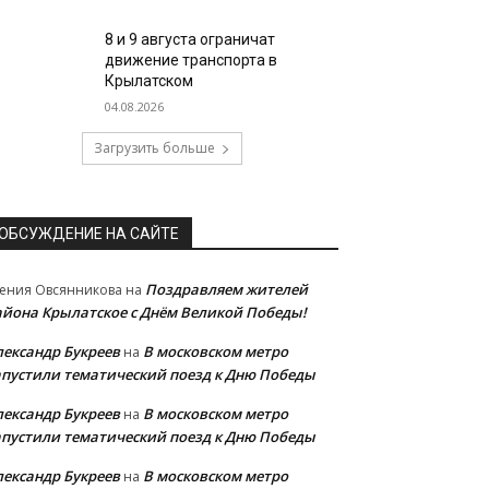
8 и 9 августа ограничат
движение транспорта в
Крылатском
04.08.2026
Загрузить больше
ОБСУЖДЕНИЕ НА САЙТЕ
Поздравляем жителей
ения Овсянникова
на
айона Крылатское с Днём Великой Победы!
лександр Букреев
В московском метро
на
апустили тематический поезд к Дню Победы
лександр Букреев
В московском метро
на
апустили тематический поезд к Дню Победы
лександр Букреев
В московском метро
на