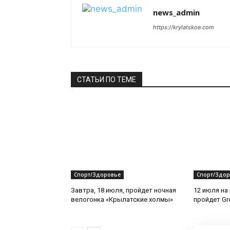
news_admin
https://krylatskoe.com
СТАТЬИ ПО ТЕМЕ
Спорт/Здоровье
Спорт/Здор
Завтра, 18 июля, пройдет ночная
12 июля на
велогонка «Крылатские холмы»
пройдет Gro