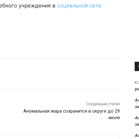
чебного учреждения в
социальной сети
Кс
р
А
Следующая статья
з
Аномальная жара сохранится в округе до 29
июня
А
з
А