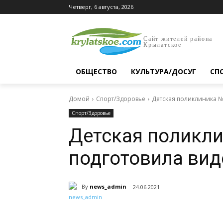
Четверг, 6 августа, 2026
Сайт жителей района
Крылатское
ОБЩЕСТВО
КУЛЬТУРА/ДОСУГ
СП
Домой
Спорт/Здоровье
Детская поликлиника №
Спорт/Здоровье
Детская поликл
подготовила вид
By
news_admin
24.06.2021
Поделиться