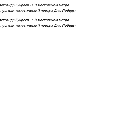
лександр Букреев
В московском метро
на
апустили тематический поезд к Дню Победы
лександр Букреев
В московском метро
на
апустили тематический поезд к Дню Победы