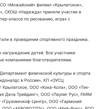
ТЦСО «Можайский» филиал «Крылатское»,
», СКОШ «Надежда» приняли участие в
тер-классе по рисованию, играх с
али в проведении спортивного праздника.
 награждение детей. Все участники
ные компаниями-благотворителями.
Департамент физической культуры и спорта
кдоналдс в России», КП «ОУСЦ
г Крылатское, ООО «Кока-Кола», ООО «Тек-
ая Дача Трейдинг», ООО «Паулиг Рус», FARM
О «Грузовичкоф-Центр», ООО «Гармония
, ООО «AEROPOZITIV», ООО «Май-Фудс», РОО