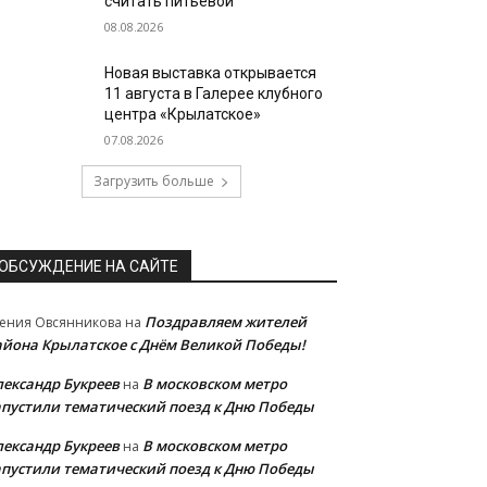
считать питьевой
08.08.2026
Новая выставка открывается
11 августа в Галерее клубного
центра «Крылатское»
07.08.2026
Загрузить больше
ОБСУЖДЕНИЕ НА САЙТЕ
Поздравляем жителей
ения Овсянникова
на
айона Крылатское с Днём Великой Победы!
лександр Букреев
В московском метро
на
апустили тематический поезд к Дню Победы
лександр Букреев
В московском метро
на
апустили тематический поезд к Дню Победы