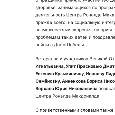
В празднике приняло участие 190 
здоровья, занимающихся по програ
деятельность Центра Роналда Макд
прежде всего, на социальную инте
возможностями здоровья, на привл
проблемам таких детей и поздравл
войны с Днём Победы.
Ветеранов и участников Великой О
Игнатьевича, Упит Прасковью Дмит
Евгению Кузьминичну, Иванову Лид
Семёновну, Анненкова Бориса Нико
Верхало Юрия Николаевича
поздра
Центра Роналда Макдоналда.
С приветственными словами также