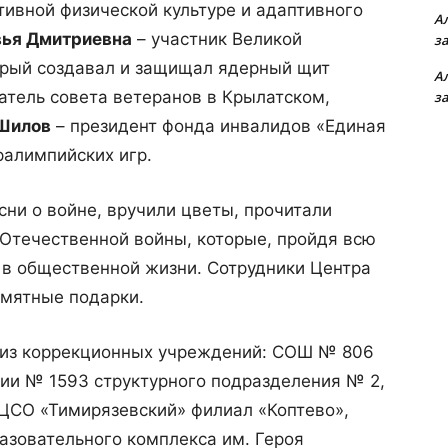
тивной физической культуре и адаптивного
А
вья Дмитриевна
– участник Великой
з
орый создавал и защищал ядерный щит
А
атель совета ветеранов в Крылатском,
з
Шилов
– президент фонда инвалидов «Единая
ралимпийских игр.
сни о войне, вручили цветы, прочитали
 Отечественной войны, которые, пройдя всю
т в общественной жизни. Сотрудники Центра
мятные подарки.
и из коррекционных учреждений: СОШ № 806
ии № 1593 структурного подразделения № 2,
ЦСО «Тимирязевский» филиал «Коптево»,
зовательного комплекса им. Героя