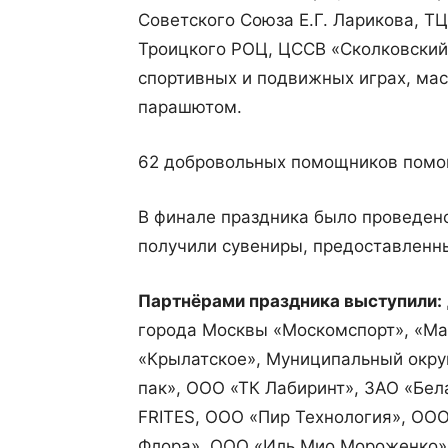
Советского Союза Е.Г. Ларикова, 
Троицкого РОЦ, ЦССВ «Сколковский
спортивных и подвижных играх, мас
парашютом.
62 добровольных помощников помог
В финале праздника было проведено
получили сувениры, предоставлен
Партнёрами праздника выступили:
города Москвы «Москомспорт», «Ма
«Крылатское», Муниципальный окру
пак», ООО «ТК Лабиринт», ЗАО «Бел
FRITES, ООО «Пир Технология», ОО
Флора», ООО «Иль Мио Мороженко»