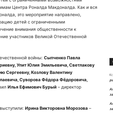
детей с ограниченными возможностями
ммам Центра Роналда Макдоналда. Как и вся
оналда, это мероприятие направлено,
грацию детей с ограниченными
ечение внимания общественности к
ение участников Великой Отечественной
течественной войны:
Сыпченко Павла
риевну, Упит Юлия Эмильевича, Светлакову
ию Сергеевну, Козлову Валентину
Кс
лаевича, Суворова Фёдора Фёдоровича,
р
вил
Илья Ефимович Бурый
– директор
А
з
А
 выступили:
Ирина Викторовна Морозова
–
з