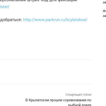
з
ster/
А
з
 добраться:
http://www.parkrun.ru/krylatskoe/
Следующая статья
В Крылатском прошли соревнования по
рыбной ловле