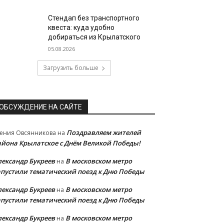
Стендап без транспортного
квеста: куда удобно
добираться из Крылатского
05.08.2026
Загрузить больше
ОБСУЖДЕНИЕ НА САЙТЕ
Поздравляем жителей
ения Овсянникова
на
айона Крылатское с Днём Великой Победы!
лександр Букреев
В московском метро
на
апустили тематический поезд к Дню Победы
лександр Букреев
В московском метро
на
апустили тематический поезд к Дню Победы
лександр Букреев
В московском метро
на