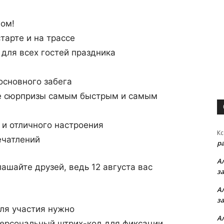
гом!
тарте и на трассе
для всех гостей праздника
основного забега
е сюрпризы самым быстрым и самым
 и отличного настроения
Кс
ечатлений
р
А
ашайте друзей, ведь 12 августа вас
з
А
з
для участия нужно
А
персональный штрих-код для фиксации