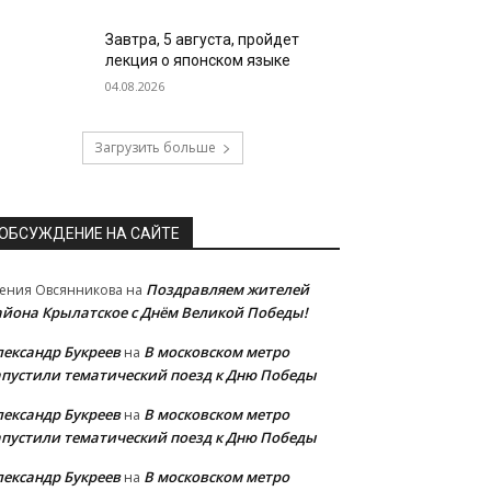
Завтра, 5 августа, пройдет
лекция о японском языке
04.08.2026
Загрузить больше
ОБСУЖДЕНИЕ НА САЙТЕ
Поздравляем жителей
ения Овсянникова
на
айона Крылатское с Днём Великой Победы!
лександр Букреев
В московском метро
на
апустили тематический поезд к Дню Победы
лександр Букреев
В московском метро
на
апустили тематический поезд к Дню Победы
лександр Букреев
В московском метро
на