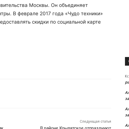
авительства Москвы. Он объединяет
тры. В феврале 2017 года «Чудо техники»
едоставлять скидки по социальной карте
Кс
р
А
з
А
з
Следующая статья
А
к,
В районе Крылатское отпразднуют