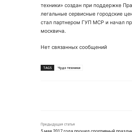
техники» создан при поддержке Пр
легальные сервисные городские цен
стал партнером ГУП МСР и начал пр
москвича.
Нет связанных сообщений
TAGS
Чудо техники
Поделиться
Предыдущая статья
5 мая 2017 года прошел спортивный праздни