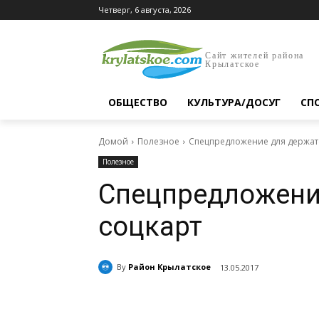
Четверг, 6 августа, 2026
Сайт жителей района
Крылатское
ОБЩЕСТВО
КУЛЬТУРА/ДОСУГ
СП
Домой
Полезное
Спецпредложение для держат
Полезное
Спецпредложени
соцкарт
By
Район Крылатское
13.05.2017
Поделиться