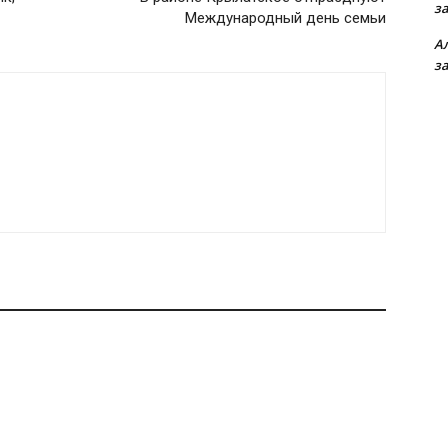
з
Международный день семьи
А
з