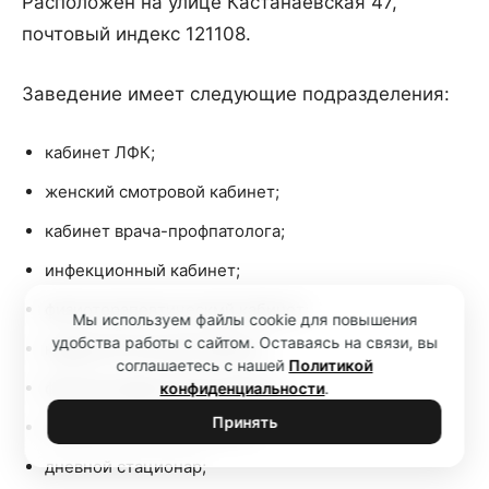
Расположен на улице Кастанаевская 47,
почтовый индекс 121108.
Заведение имеет следующие подразделения:
кабинет ЛФК;
женский смотровой кабинет;
кабинет врача-профпатолога;
инфекционный кабинет;
физиотерапевтическмй кабинет;
Мы используем файлы cookie для повышения
удобства работы с сайтом. Оставаясь на связи, вы
кардиологический кабинет;
соглашаетесь с нашей
Политикой
флюорографический кабинет;
конфиденциальности
.
Принять
неврологический кабинет;
дневной стационар;