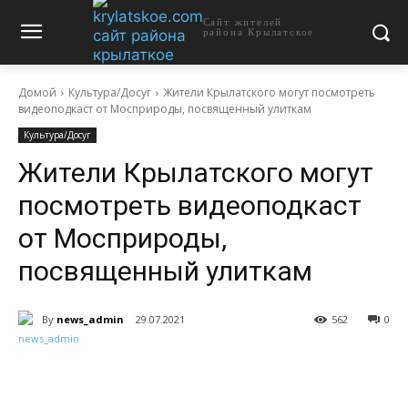
Сайт жителей
района Крылатское
Домой
Культура/Досуг
Жители Крылатского могут посмотреть
видеоподкаст от Мосприроды, посвященный улиткам
Культура/Досуг
Жители Крылатского могут
посмотреть видеоподкаст
от Мосприроды,
посвященный улиткам
By
news_admin
29.07.2021
562
0