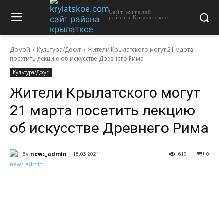
Сайт жителей
района Крылатское
Домой
Культура/Досуг
Жители Крылатского могут 21 марта
посетить лекцию об искусстве Древнего Рима
Культура/Досуг
Жители Крылатского могут
21 марта посетить лекцию
об искусстве Древнего Рима
By
news_admin
18.03.2021
619
0