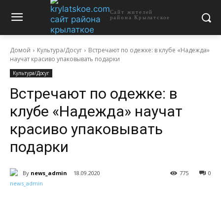
Сайт жителей
района Крылатское
Домой
Культура/Досуг
Встречают по одежке: в клубе «Надежда»
научат красиво упаковывать подарки
Культура/Досуг
Встречают по одежке: в
клубе «Надежда» научат
красиво упаковывать
подарки
By
news_admin
18.09.2020
775
0