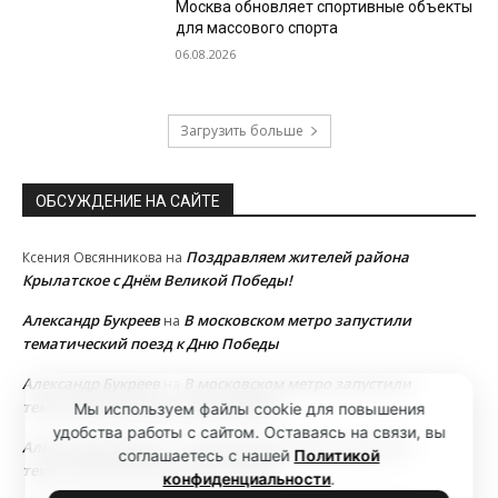
Москва обновляет спортивные объекты
для массового спорта
06.08.2026
Загрузить больше
ОБСУЖДЕНИЕ НА САЙТЕ
Поздравляем жителей района
Ксения Овсянникова
на
Крылатское с Днём Великой Победы!
Александр Букреев
В московском метро запустили
на
тематический поезд к Дню Победы
Александр Букреев
В московском метро запустили
на
тематический поезд к Дню Победы
Мы используем файлы cookie для повышения
удобства работы с сайтом. Оставаясь на связи, вы
Александр Букреев
В московском метро запустили
на
соглашаетесь с нашей
Политикой
тематический поезд к Дню Победы
конфиденциальности
.