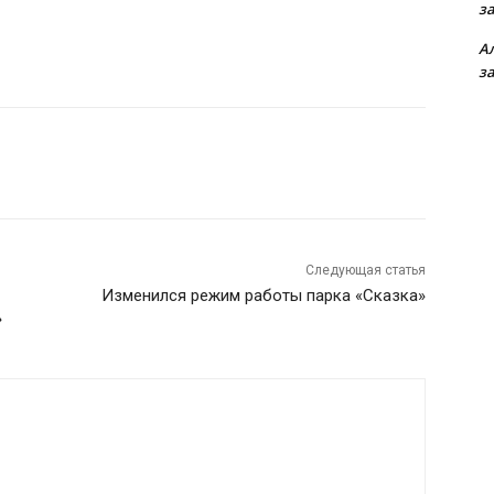
з
А
з
Следующая статья
Изменился режим работы парка «Сказка»
»