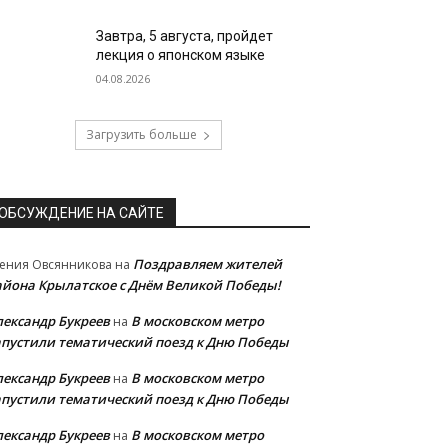
Завтра, 5 августа, пройдет
лекция о японском языке
04.08.2026
Загрузить больше
ОБСУЖДЕНИЕ НА САЙТЕ
Поздравляем жителей
ения Овсянникова
на
айона Крылатское с Днём Великой Победы!
лександр Букреев
В московском метро
на
апустили тематический поезд к Дню Победы
лександр Букреев
В московском метро
на
апустили тематический поезд к Дню Победы
лександр Букреев
В московском метро
на