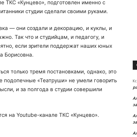
е ТКС «Кунцево», подготовлен именно с
итанники студии сделали своими руками.
вка — они создали и декорацию, и куклы, и
ажно. Так что и студийцам, и педагогу, и
иятно, если зрители поддержат наших юных
а Борисовна.
ься только тремя постановками, однако, это
ие подопечные «Театруши» не умели говорить
Кс
р
ысли, и за полгода в студии совершили
А
з
тся на Youtube-канале ТКС «Кунцево».
А
з
А