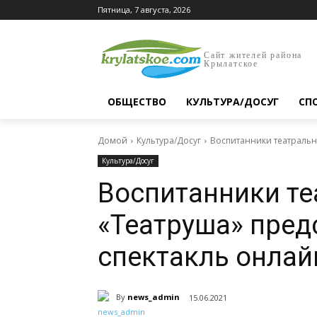
Пятница, 7 августа, 2026
Сайт жителей района
Крылатское
ОБЩЕСТВО
КУЛЬТУРА/ДОСУГ
СП
Домой
Культура/Досуг
Воспитанники театральн
Культура/Досуг
Воспитанники те
«Театруша» пред
спектакль онлай
By
news_admin
15.06.2021