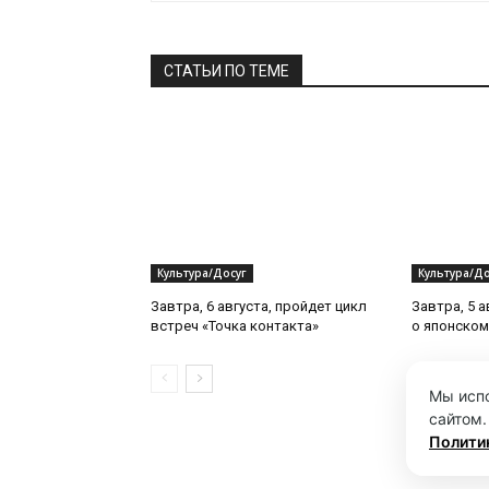
СТАТЬИ ПО ТЕМЕ
Культура/Досуг
Культура/До
Завтра, 6 августа, пройдет цикл
Завтра, 5 а
встреч «Точка контакта»
о японском
Мы испо
сайтом.
Полити