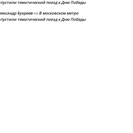
апустили тематический поезд к Дню Победы
лександр Букреев
В московском метро
на
апустили тематический поезд к Дню Победы