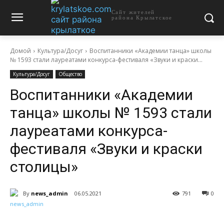
Сайт жителей
района Крылатское
Домой
Культура/Досуг
Воспитанники «Академии танца» школы
№ 1593 стали лауреатами конкурса-фестиваля «Звуки и краски...
Культура/Досуг
Общество
Воспитанники «Академии
танца» школы № 1593 стали
лауреатами конкурса-
фестиваля «Звуки и краски
столицы»
By
news_admin
06.05.2021
791
0