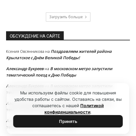
Загрузить больше
ОБСУЖДЕНИЕ НА САЙТЕ
Поздравляем жителей района
Ксения Овсянникова
на
Крылатское с Днём Великой Победы!
Александр Букреев
В московском метро запустили
на
тематический поезд к Дню Победы
Александр Букреев
В московском метро запустили
на
тематический поезд к Дню Победы
Мы используем файлы cookie для повышения
удобства работы с сайтом. Оставаясь на связи, вы
Александр Букреев
В московском метро запустили
на
соглашаетесь с нашей
Политикой
тематический поезд к Дню Победы
конфиденциальности
.
Александр Букреев
В московском метро запустили
на
Принять
тематический поезд к Дню Победы