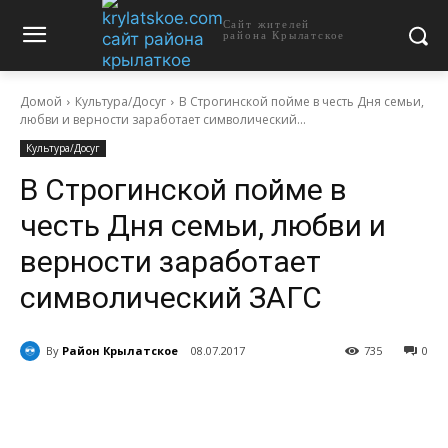
Сайт жителей
района Крылатское
Домой
Культура/Досуг
В Строгинской пойме в честь Дня семьи,
любви и верности заработает символический...
Культура/Досуг
В Строгинской пойме в
честь Дня семьи, любви и
верности заработает
символический ЗАГС
By
Район Крылатское
08.07.2017
735
0