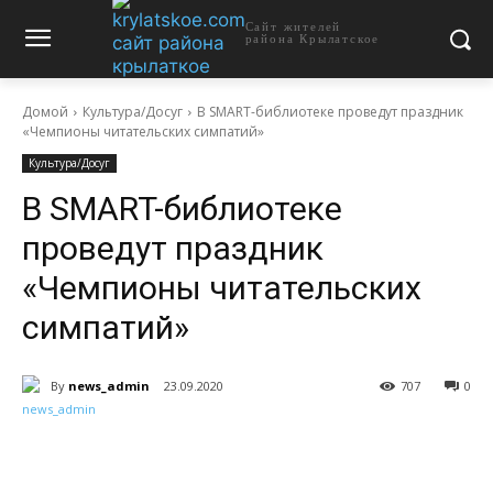
Сайт жителей
района Крылатское
Домой
Культура/Досуг
В SMART-библиотеке проведут праздник
«Чемпионы читательских симпатий»
Культура/Досуг
В SMART-библиотеке
проведут праздник
«Чемпионы читательских
симпатий»
By
news_admin
23.09.2020
707
0