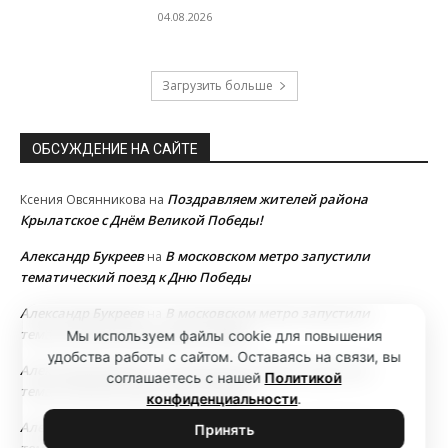
04.08.2026
Загрузить больше
ОБСУЖДЕНИЕ НА САЙТЕ
Поздравляем жителей района
Ксения Овсянникова
на
Крылатское с Днём Великой Победы!
Александр Букреев
В московском метро запустили
на
тематический поезд к Дню Победы
Александр Букреев
В московском метро запустили
на
тематический поезд к Дню Победы
Мы используем файлы cookie для повышения
удобства работы с сайтом. Оставаясь на связи, вы
Александр Букреев
В московском метро запустили
на
соглашаетесь с нашей
Политикой
тематический поезд к Дню Победы
конфиденциальности
.
Александр Букреев
В московском метро запустили
на
Принять
тематический поезд к Дню Победы