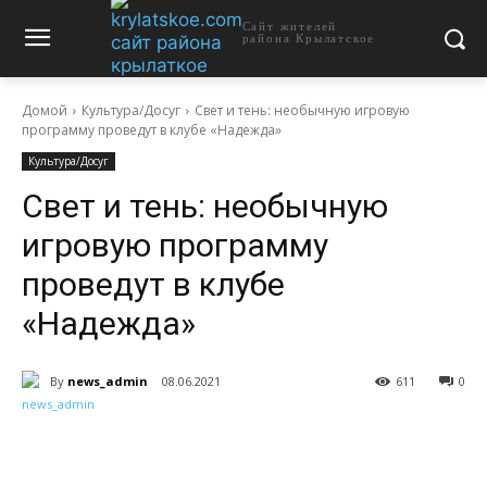
Сайт жителей
района Крылатское
Домой
Культура/Досуг
Свет и тень: необычную игровую
программу проведут в клубе «Надежда»
Культура/Досуг
Свет и тень: необычную
игровую программу
проведут в клубе
«Надежда»
By
news_admin
08.06.2021
611
0