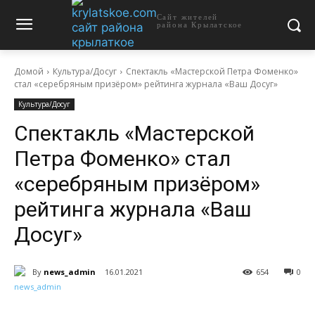
Сайт жителей
района Крылатское
Домой
Культура/Досуг
Спектакль «Мастерской Петра Фоменко»
стал «серебряным призёром» рейтинга журнала «Ваш Досуг»
Культура/Досуг
Спектакль «Мастерской
Петра Фоменко» стал
«серебряным призёром»
рейтинга журнала «Ваш
Досуг»
By
news_admin
16.01.2021
654
0