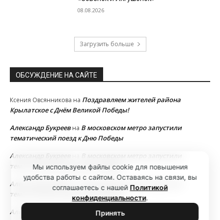
08.08.2026
Загрузить больше
ОБСУЖДЕНИЕ НА САЙТЕ
Поздравляем жителей района
Ксения Овсянникова
на
Крылатское с Днём Великой Победы!
Александр Букреев
В московском метро запустили
на
тематический поезд к Дню Победы
Александр Букреев
В московском метро запустили
на
тематический поезд к Дню Победы
Мы используем файлы cookie для повышения
удобства работы с сайтом. Оставаясь на связи, вы
Александр Букреев
В московском метро запустили
на
соглашаетесь с нашей
Политикой
тематический поезд к Дню Победы
конфиденциальности
.
Александр Букреев
В московском метро запустили
на
Принять