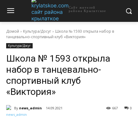
Сайт жителей
района Крылатское
Домой
Культура/Досуг
Школа № 1593 открыла набор в
танцевально-спортивный клуб «Виктория»
Культура/Досуг
Школа № 1593 открыла
набор в танцевально-
спортивный клуб
«Виктория»
By
news_admin
14.09.2021
667
0