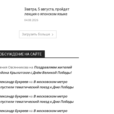
Завтра, 5 августа, пройдет
лекция о японском языке
04.08.2026
Загрузить больше
ОБСУЖДЕНИЕ НА САЙТЕ
Поздравляем жителей
ения Овсянникова
на
айона Крылатское с Днём Великой Победы!
лександр Букреев
В московском метро
на
апустили тематический поезд к Дню Победы
лександр Букреев
В московском метро
на
апустили тематический поезд к Дню Победы
лександр Букреев
В московском метро
на