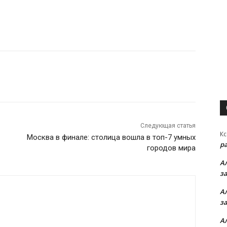
Следующая статья
Кс
Москва в финале: столица вошла в топ-7 умных
р
городов мира
А
з
А
з
А