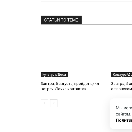
СТАТЬИ ПО ТЕМЕ
Культура/Досуг
Культура/До
Завтра, 6 августа, пройдет цикл
Завтра, 5 а
встреч «Точка контакта»
о японском
Мы испо
сайтом.
Полити