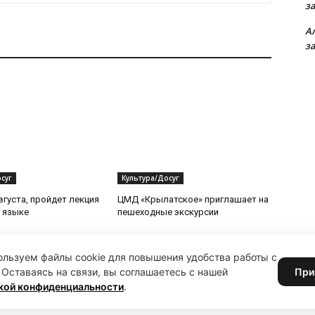
з
А
з
суг
Культура/Досуг
вгуста, пройдет лекция
ЦМД «Крылатское» приглашает на
 языке
пешеходные экскурсии
льзуем файлы cookie для повышения удобства работы с
 Оставаясь на связи, вы соглашаетесь с нашей
При
кой конфиденциальности
.