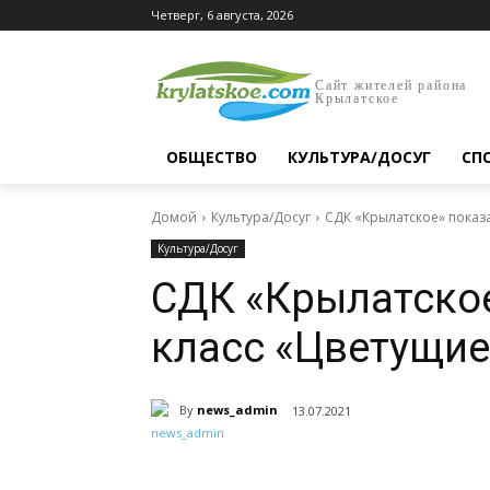
Четверг, 6 августа, 2026
Сайт жителей района
Крылатское
ОБЩЕСТВО
КУЛЬТУРА/ДОСУГ
СП
Домой
Культура/Досуг
СДК «Крылатское» показ
Культура/Досуг
СДК «Крылатское
класс «Цветущи
By
news_admin
13.07.2021
Поделиться