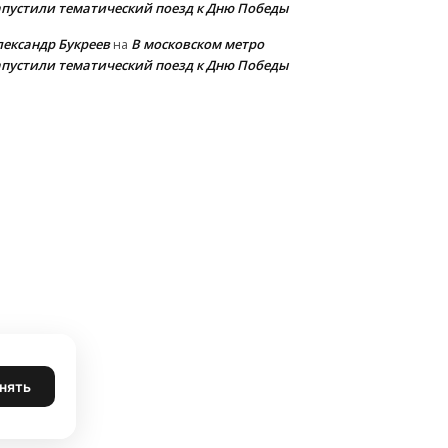
апустили тематический поезд к Дню Победы
лександр Букреев
В московском метро
на
апустили тематический поезд к Дню Победы
нять