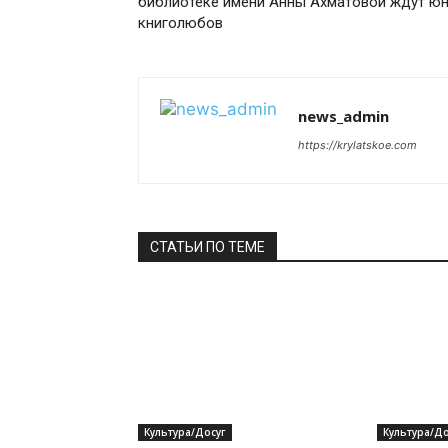
библиотеке имени Анны Ахматовой ждут ю
книголюбов
news_admin
https://krylatskoe.com
СТАТЬИ ПО ТЕМЕ
Культура/Досуг
Культура/До