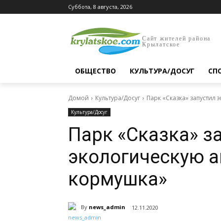
Суббота, 8 августа, 2026
Сайт жителей района
Крылатское
ОБЩЕСТВО
КУЛЬТУРА/ДОСУГ
СП
Домой
Культура/Досуг
Парк «Сказка» запустил
Культура/Досуг
Парк «Сказка» з
экологическую 
кормушка»
By
news_admin
12.11.2020