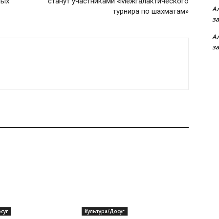
ных
станут участниками «Межгалактического
А
турнира по шахматам»
з
А
з
суг
Культура/Досуг