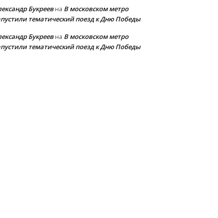
лександр Букреев
В московском метро
на
апустили тематический поезд к Дню Победы
лександр Букреев
В московском метро
на
апустили тематический поезд к Дню Победы