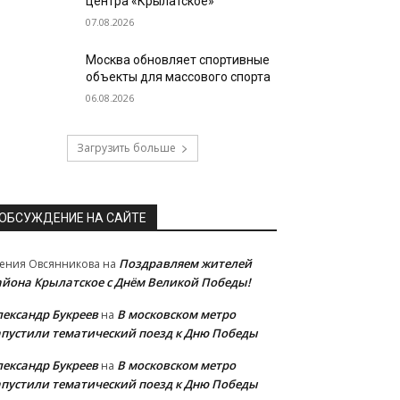
центра «Крылатское»
07.08.2026
Москва обновляет спортивные
объекты для массового спорта
06.08.2026
Загрузить больше
ОБСУЖДЕНИЕ НА САЙТЕ
Поздравляем жителей
ения Овсянникова
на
айона Крылатское с Днём Великой Победы!
лександр Букреев
В московском метро
на
апустили тематический поезд к Дню Победы
лександр Букреев
В московском метро
на
апустили тематический поезд к Дню Победы