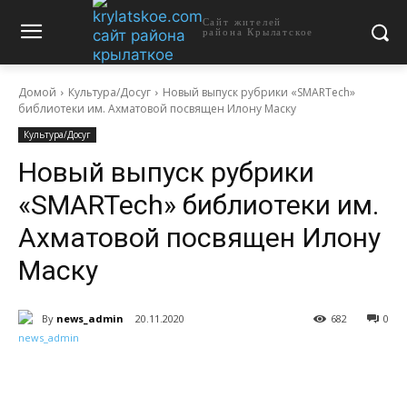
Сайт жителей
района Крылатское
Домой
Культура/Досуг
Новый выпуск рубрики «SMARTech»
библиотеки им. Ахматовой посвящен Илону Маску
Культура/Досуг
Новый выпуск рубрики
«SMARTech» библиотеки им.
Ахматовой посвящен Илону
Маску
By
news_admin
20.11.2020
682
0